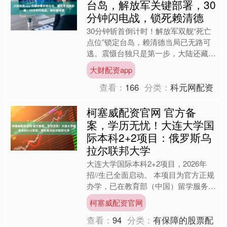
台岛，解放军关键部署，30
分钟闪电战，锁死赖清德
30分钟斩首倒计时！解放军双舰“死亡
点位”锁定台岛，赖清德当局已无路可
逃。震慑台独只是第一步，大陆还藏着
更强硬的深层布局。 赖清德 日前，台
大财配资app
外事部门负责人林佳龙....
查看：
166
分类：
科元网配资
柯塞威配资官网 官方备
案，学历无忧！大连大学国
际本科2+2项目：俄罗斯乌
拉尔联邦大学
大连大学国际本科2+2项目，2026年
招//生已全面启动。 本项目为官方正规
办学，已在教育部（中国）留学服务中
心备案，留学安全便捷，学历认证无
柯塞威配资官网
忧。全部课程由大连....
查看：
94
分类：
有保障的股票配