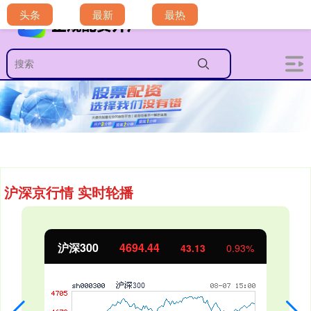
头条
最新
最热
沪深京行情 实时轮播
北证50
1134.24
11.37
1.01%