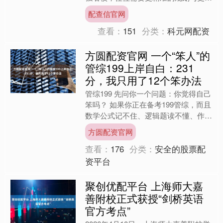
眼的申请呈现。L 同学的利兹大学电影
配查信官网
研究硕士录取案例，正是....
查看：
151
分类：
科元网配资
方圆配资官网 一个“笨人”的
管综199上岸自白：231
分，我只用了12个笨办法
管综199 先问你一个问题：你觉得自己
笨吗？ 如果你正在备考199管综，而且
数学公式记不住、逻辑题读不懂、作文
写不出、英语单词背了忘——你肯定觉
方圆配资官网
得自己“不是学习....
查看：
176
分类：
安全的股票配
资平台
聚创优配平台 上海师大嘉
善附校正式获授“剑桥英语
官方考点”