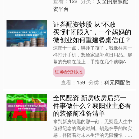
查看：
122
分类：
安全的股票配
资平台
证券配资炒股 从“不敢
买”到“闭眼入”，一个妈妈的
微创业如何重建餐桌信任？
深夜十一点，哄睡了孩子，我像往常一
样打开手机，想给家里补点日用品。屏
幕的光映在脸上，手指在几个购物APP
间切换，心里却涌起一阵熟悉的疲惫。
证券配资炒股
“有机儿童牛奶，月销....
查看：
159
分类：
科元网配资
全民配资 新房收房后第一
件事做什么？襄阳业主必看
的装修前准备清单
拿到新房钥匙的那一刻，无疑是人生中
值得纪念的高光时刻。钥匙在手的踏实
感，伴随着对未来生活的无限憧憬，让