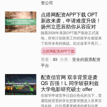
资公司
点搭网配资APP下载 OPT
新政来袭，申请难度升级！
扬州立思辰助你从容应对
随着2026年美国OPT最严新政正式落
地，所有计划留美工作的留学生都迎来
了前所未有的挑战。此次改革不再只是
流程微调，而是对申请方式、时间线、
点搭网配资APP下载
材料准备提出了全新要....
查看：
83
分类：
安全的股票配资
平台
配查信官网 双非背景逆袭
QS 百强！L 同学斩获利兹
大学电影研究硕士 offer
在留学申请竞争日趋白热化的当下，普
通院校背景的学生想要突围进入世界百
强名校，往往需要更精准的规划与更亮