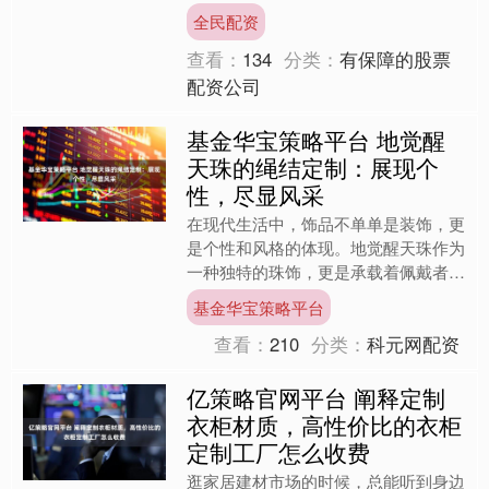
人忍不住想立刻开始装修，早日住进理
全民配资
想中的家。 但请先别急。....
查看：
134
分类：
有保障的股票
配资公司
基金华宝策略平台 地觉醒
天珠的绳结定制：展现个
性，尽显风采
在现代生活中，饰品不单单是装饰，更
是个性和风格的体现。地觉醒天珠作为
一种独特的珠饰，更是承载着佩戴者的
情感与品味。为了满足不同消费者的个
基金华宝策略平台
性化需求，我们特别推出可....
查看：
210
分类：
科元网配资
亿策略官网平台 阐释定制
衣柜材质，高性价比的衣柜
定制工厂怎么收费
逛家居建材市场的时候，总能听到身边