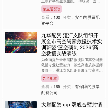
止朝鲜半岛生战生乱。 傅聪说，当前
国际安全形势持续恶化，地区热点问题
荣立通配资
和冲突延宕难解。一个和....
查看：
100
分类：
安全的股票配
资平台
九华配资 湛江支队组织开
展全市高空绳索救援技术实
训班暨“蓝空砺剑·2026”高
空救援实战演练
为全面提升全市消防救援队伍高空绳索
救援专业处置能力，锻造高素质救援师
资骨干，湛江支队组织开展全市高空绳
索救援技术实训班暨“蓝空砺剑・
九华配资
2026”高空救援实战演练，....
查看：
165
分类：
有保障的股票
配资公司
大财配资app 双舰合璧封锁