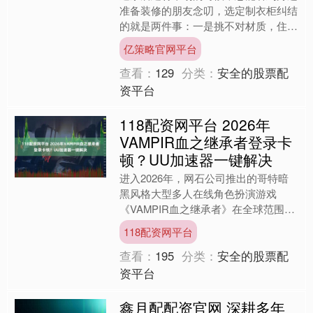
准备装修的朋友念叨，选定制衣柜纠结
的就是两件事：一是挑不对材质，住进
去总担心甲醛超标；二是找不对工厂，
亿策略官网平台
要么报价虚高买不起，要么....
查看：
129
分类：
安全的股票配
资平台
118配资网平台 2026年
VAMPIR血之继承者登录卡
顿？UU加速器一键解决
进入2026年，网石公司推出的哥特暗
黑风格大型多人在线角色扮演游戏
《VAMPIR血之继承者》在全球范围内
引发了热潮。然而，许多玩家在尝试进
118配资网平台
入游戏时，却频繁遭遇登....
查看：
195
分类：
安全的股票配
资平台
鑫月配配资官网 深耕多年