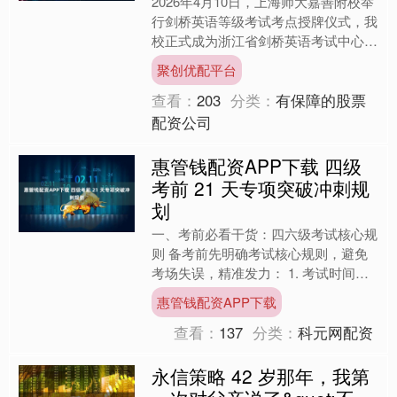
2026年4月10日，上海师大嘉善附校举
行剑桥英语等级考试考点授牌仪式，我
校正式成为浙江省剑桥英语考试中心
（编号：17CX2765296062165）。
聚创优配平台
在“华....
查看：
203
分类：
有保障的股票
配资公司
惠管钱配资APP下载 四级
考前 21 天专项突破冲刺规
划
一、考前必看干货：四六级考试核心规
则 备考前先明确考试核心规则，避免
考场失误，精准发力： 1. 考试时间规
则：四级考试固定为上午 9:00-11:20；
惠管钱配资APP下载
考生需提....
查看：
137
分类：
科元网配资
永信策略 42 岁那年，我第