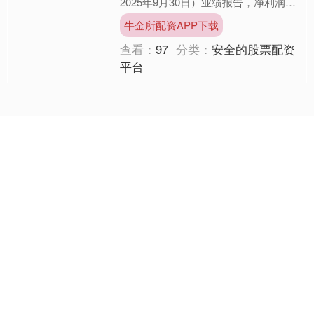
2025年9月30日）业绩报告，净利润为
750万美元，同比增长65%，每股收益
牛金所配资APP下载
0.....
查看：
97
分类：
安全的股票配资
平台
科元网配资
科元网配资,安全的股票配资平台,有保障的股票配资公司,它们与多家
知名金融机构合作，确保资金来源合法合规，为投资者提供稳定的资
金支持。
关注 科元网配资