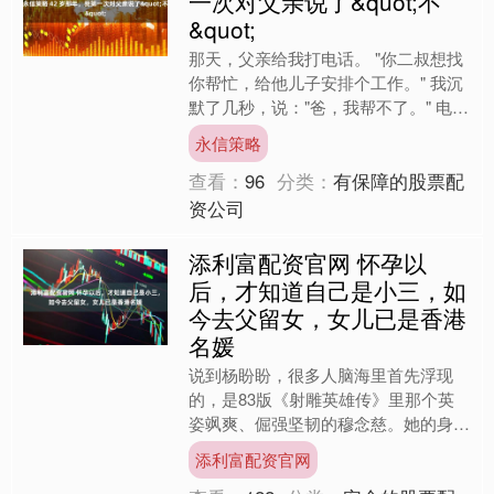
一次对父亲说了&quot;不
&quot;
那天，父亲给我打电话。 "你二叔想找
你帮忙，给他儿子安排个工作。" 我沉
默了几秒，说："爸，我帮不了。" 电话
那头愣住了。 过了半天，父亲说："你
永信策略
长大了，翅膀硬....
查看：
96
分类：
有保障的股票配
资公司
添利富配资官网 怀孕以
后，才知道自己是小三，如
今去父留女，女儿已是香港
名媛
说到杨盼盼，很多人脑海里首先浮现
的，是83版《射雕英雄传》里那个英
姿飒爽、倔强坚韧的穆念慈。她的身手
矫健，眼神中带着凌厉的气势，成了香
添利富配资官网
港黄金时代中最为出色的武打....