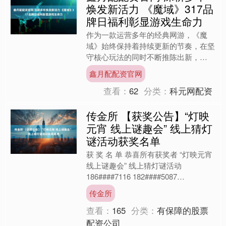
焕发新活力 《魔域》317品
牌日福利彰显游戏生命力
作为一款运营多年的经典网游，《魔
域》始终保持着持续更新的节奏，在坚
守核心玩法的同时不断推陈出新，
以“老树新芽”的姿态展现出强劲的游戏
鑫月配配资官网
活力。随着317品牌日临近，....
查看：
62
分类：
科元网配资
传金所 【获奖公告】“灯映
元宵 线上谜趣会” 线上猜灯
谜活动获奖名单
获 奖 名 单 恭喜所有获奖者 “灯映元宵
线上谜趣会” 线上猜灯谜活动
186####7116 182####5087
132####0906 133####....
传金所
查看：
165
分类：
有保障的股票
配资公司